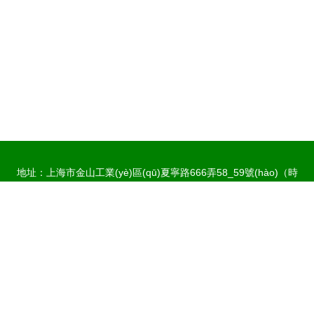
地址：上海市金山工業(yè)區(qū)夏寧路666弄58_59號(hào)（時
(shí)興園區(qū)）
電話：1937460**
Copyright © 2026
www.syzwjsj.cn
鞋帽零售
上海飾鳶服裝有限公司
鞋帽零售
版權(quán)所有
Sitemap
感谢您访问我们的网站，您可能还对以下资源感兴趣：连云港遮行传媒广
告有限公司