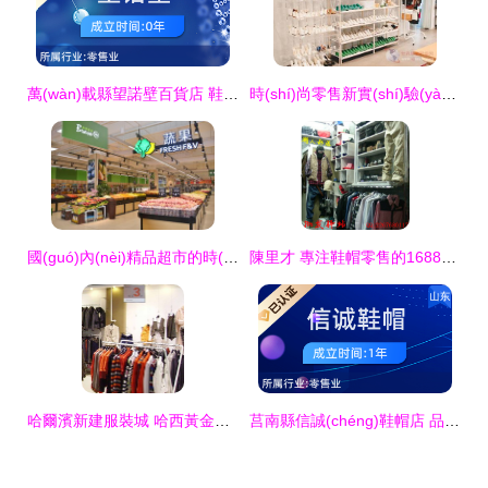
萬(wàn)載縣望諾壁百貨店 鞋帽零售的貼心選擇
時(shí)尚零售新實(shí)驗(yàn) &OtherStories與Helena Carlberg合作打造零售空間“實(shí)驗(yàn)室”
國(guó)內(nèi)精品超市的時(shí)尚密碼 yh零售圖庫(kù)在鞋帽零售中的差異化戰(zhàn)略
陳里才 專注鞋帽零售的1688實(shí)力商家
哈爾濱新建服裝城 哈西黃金地帶的崛起與鞋帽零售新機(jī)遇
莒南縣信誠(chéng)鞋帽店 品質(zhì)零售，誠(chéng)信為本