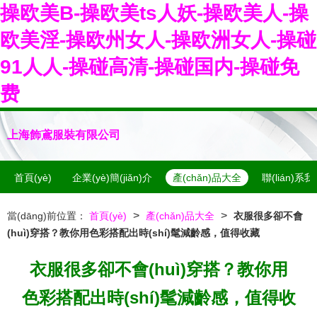
操欧美B-操欧美ts人妖-操欧美人-操
欧美淫-操欧州女人-操欧洲女人-操碰
91人人-操碰高清-操碰国内-操碰免
费
上海飾鳶服裝有限公司
首頁(yè)
企業(yè)簡(jiǎn)介
產(chǎn)品大全
聯(lián)系
>
>
當(dāng)前位置：
首頁(yè)
產(chǎn)品大全
衣服很多卻不會
(huì)穿搭？教你用色彩搭配出時(shí)髦減齡感，值得收藏
衣服很多卻不會(huì)穿搭？教你用
色彩搭配出時(shí)髦減齡感，值得收