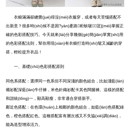
衣櫥滿滿卻總覺(jué)得沒(méi)衣服穿，或者每天苦惱搭配不
出新意？很多時(shí)候不是因?yàn)橐路粔蚨啵菦](méi)掌握正
確的色彩搭配技巧。今天就來(lái)分享幾個(gè)簡(jiǎn)單實(shí)用
的色彩搭配法則，幫你用現(xiàn)有衣櫥打造時(shí)髦又減齡的穿
搭，輕松提升衣品！
一、基礎(chǔ)色彩搭配原則
同色系搭配：選擇同一色系但不同深淺的顏色組合，比如淺藍(lán)
襯衫配深藍(lán)牛仔褲，米色針織衫配卡其色闊腿褲。這樣的搭配
和諧統(tǒng)一，顯高顯瘦，非常適合穿搭新手。
鄰近色搭配：在色環(huán)上相鄰的顏色組合，如藍(lán)色搭配綠
色，橙色搭配紅色。這種搭配富有層次感又不失協(xié)調(diào)，
能為造型增添活力。