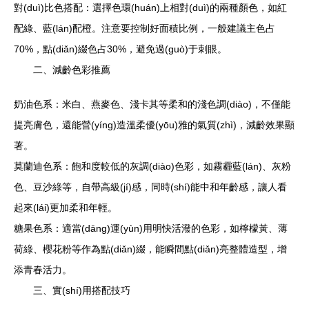
對(duì)比色搭配：選擇色環(huán)上相對(duì)的兩種顏色，如紅
配綠、藍(lán)配橙。注意要控制好面積比例，一般建議主色占
70%，點(diǎn)綴色占30%，避免過(guò)于刺眼。
二、減齡色彩推薦
奶油色系：米白、燕麥色、淺卡其等柔和的淺色調(diào)，不僅能
提亮膚色，還能營(yíng)造溫柔優(yōu)雅的氣質(zhì)，減齡效果顯
著。
莫蘭迪色系：飽和度較低的灰調(diào)色彩，如霧霾藍(lán)、灰粉
色、豆沙綠等，自帶高級(jí)感，同時(shí)能中和年齡感，讓人看
起來(lái)更加柔和年輕。
糖果色系：適當(dāng)運(yùn)用明快活潑的色彩，如檸檬黃、薄
荷綠、櫻花粉等作為點(diǎn)綴，能瞬間點(diǎn)亮整體造型，增
添青春活力。
三、實(shí)用搭配技巧