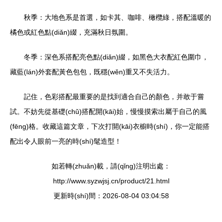
秋季：大地色系是首選，如卡其、咖啡、橄欖綠，搭配溫暖的
橘色或紅色點(diǎn)綴，充滿秋日氛圍。
冬季：深色系搭配亮色點(diǎn)綴，如黑色大衣配紅色圍巾，
藏藍(lán)外套配黃色包包，既穩(wěn)重又不失活力。
記住，色彩搭配最重要的是找到適合自己的顏色，并敢于嘗
試。不妨先從基礎(chǔ)搭配開(kāi)始，慢慢摸索出屬于自己的風
(fēng)格。收藏這篇文章，下次打開(kāi)衣櫥時(shí)，你一定能搭
配出令人眼前一亮的時(shí)髦造型！
如若轉(zhuǎn)載，請(qǐng)注明出處：
http://www.syzwjsj.cn/product/21.html
更新時(shí)間：2026-08-04 03:04:58