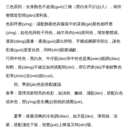
三色原則：全身顏色不超過(guò)三種（黑白灰不計(jì)入），保持
整體造型簡(jiǎn)潔利落。
色彩呼應(yīng)：讓配飾顏色與服裝中的某個(gè)顏色相呼應
(yīng)，如包包與鞋子同色，絲巾與內(nèi)搭同色，增加整體感。
適當(dāng)露膚：通過(guò)露出脖頸、手腕或腳踝等部位，讓色
彩過(guò)渡更自然，同時(shí)顯瘦減齡。
巧用中性色：黑白灰、牛仔藍(lán)等中性色是萬(wàn)能調(diào)
和劑，當(dāng)不確定如何搭配時(shí)，用它們來(lái)平衡鮮艷色
彩準(zhǔn)沒(méi)錯(cuò)。
四、季節(jié)色彩搭配建議
春季：選擇清新明亮的色彩，如淡粉、嫩綠、淺藍(lán)，搭配白色
或米色，營(yíng)造生機(jī)勃勃的感覺(jué)。
夏季：推薦清爽的冷色調(diào)，如天藍(lán)、薄荷綠、淡
紫，搭配淺色下裝，視覺(jué)上降溫又時(shí)髦。