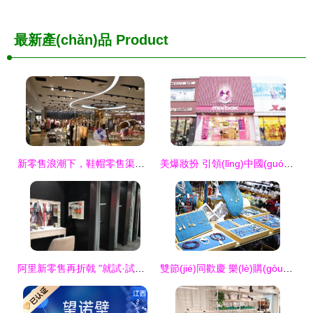
最新產(chǎn)品
Product
新零售浪潮下，鞋帽零售渠道如何以服務(wù)和品質(zhì)破局
美爆妝扮 引領(lǐng)中國(guó)時(shí)尚零售風(fēng)潮的領(lǐng)先品牌
阿里新零售再折戟 "就試·試衣間"悄然關(guān)停，鞋帽零售探索遇冷
雙節(jié)同歡慶 樂(lè)購(gòu)在華豐 鞋帽零售市場(chǎng)迎來(lái)消費(fèi)熱潮